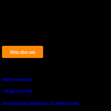
Restaurants, Dönerläden und Großhändler.
In unseren modernen und hygienischen Produktionsanlagen
produzieren wir Döner nach EU-Lebensmittelstandards. Dabei
stehen hochwertige Rohstoffe, standardisierte Portionen und
gleichbleibender Geschmack im Fokus.
Dank unseres starken Logistiknetzwerks liefern wir deutschlandweit
schnell und zuverlässig. Unser Ziel ist es, ein professioneller und
langfristiger Lösungspartner im Großhandel mit Döner zu sein.
Mehr über uns
Unsere Kontaktdaten
info@oz-ustam.de
+49 6861 9933390
Gewerbegebiet Heiligenwies 19, 66663 Merzig