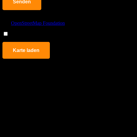
this
field
empty.
Durch das Laden dieser Karte stimmen Sie der Datenschutzrichtlinie
von
OpenStreetMap Foundation
zu.
Lade solche Karten immer auf dieser Seite
Karte laden