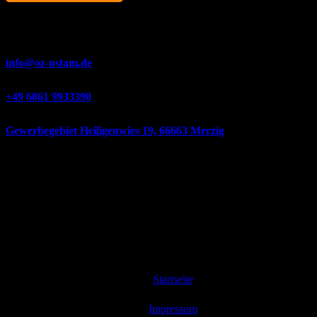
Unsere Kontaktdaten
info@oz-ustam.de
+49 6861 9933390
Gewerbegebiet Heiligenwies 19, 66663 Merzig
Facebook
YouTube
Instagram
Öz Ustam – Qualität, der Profis vertrauen –
2026 © Öz Ustam
GmbH
Startseite
Impressum