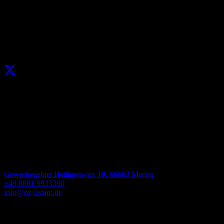
Unsere Social-Media-Kanäle
Facebook
X
Google
Instagram
Vkontakte
Unsere Kontaktdaten
Gewerbegebiet Heiligenwies 19, 66663 Merzig
+49 6861 9933390
info@oz-ustam.de
Kontaktieren Sie uns für Bestellungen und